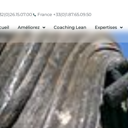
2(0)26.15.07.00
France +33(0)1.87.65.09.50
ueil
Améliorez
Coaching Lean
Expertises