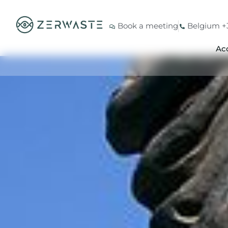
Book a meeting
Belgium +3
Acc